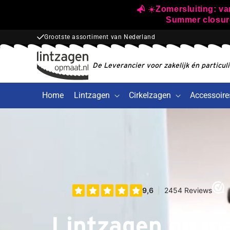
Meteen
☀️
Zomersluiting: va
naar de
Summer closure:
content
Direct leverbaar uit eigen voorraad
De Leverancier voor zakelijk én particuli
Home
Lintzagen
Cirkelzagen
Accessoire
Lintzagen op m