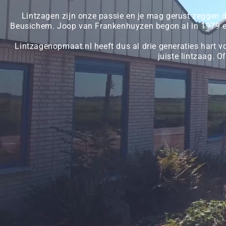
Lintzagen zijn onze passie en je mag gerust zeggen d
Beusichem. Joop van Frankenhuyzen begon al in 1979 en 
Lintzagenopmaat.nl heeft dus al drie generaties hart v
juiste lintzaag. O