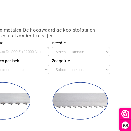
rro metalen De hoogwaardige koolstofstalen
en uitzonderlijke slijtv..
te
Breedte
en per inch
Zaagdikte
9,6