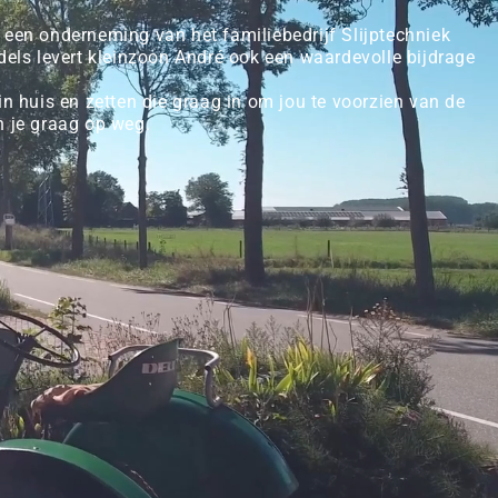
 een onderneming van het familiebedrijf Slijptechniek
els levert kleinzoon André ook een waardevolle bijdrage
n huis en zetten die graag in om jou te voorzien van de
en je graag op weg.