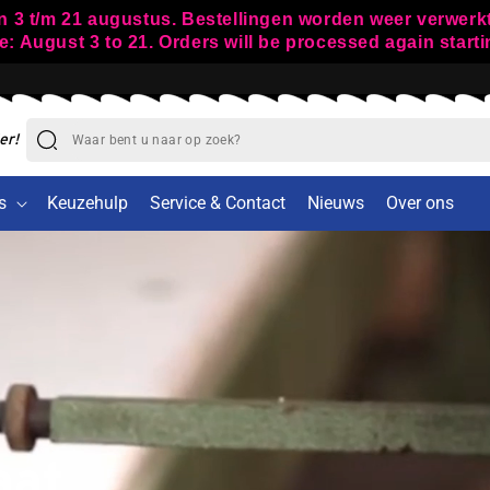
n 3 t/m 21 augustus. Bestellingen worden weer verwerk
 August 3 to 21. Orders will be processed again start
er!
s
Keuzehulp
Service & Contact
Nieuws
Over ons
aat