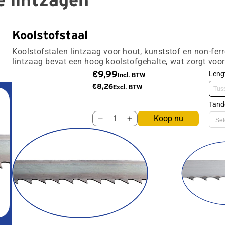
 lintzagen
Koolstofstaal
Koolstofstalen lintzaag voor hout, kunststof en non-fe
lintzaag bevat een hoog koolstofgehalte, wat zorgt voor e
Leng
€9,99
Incl. BTW
€8,26
Excl. BTW
Tand
Koop nu