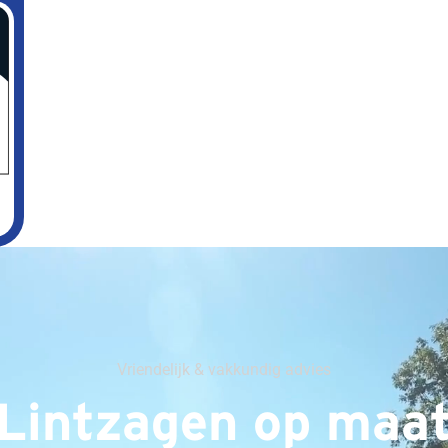
Vriendelijk & vakkundig advies
Lintzagen op maa