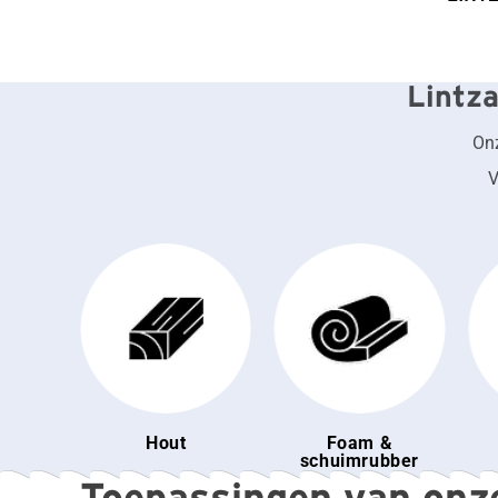
Lintza
Onz
V
Foam &
Hout
schuimrubber