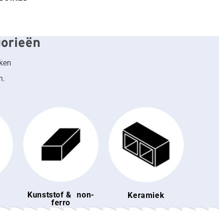
gorieën
iken
n.
Kunststof & non-
Keramiek
ferro