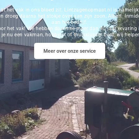
at het vak in ons bloed zit. Lintzagenopmaat.nl is namelijk
droeg daarna het stokje over aan zijn zoon, Albert. Inmidd
aan het bedrijf.
oor het vak! We hebben daarmee meer dan 40 jaar ervaring i
f je nu een vakman, hobbyist of thuisklusser bent; wij help
Meer over onze service